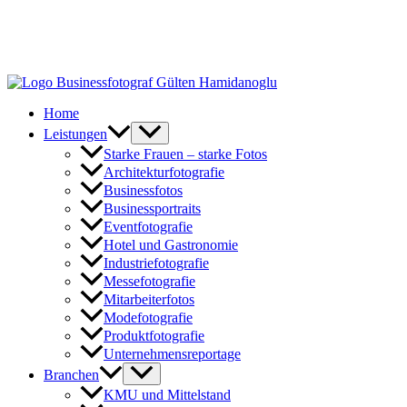
Zum
Inhalt
springen
Home
Leistungen
Starke Frauen – starke Fotos
Architekturfotografie
Businessfotos
Businessportraits
Eventfotografie
Hotel und Gastronomie
Industriefotografie
Messefotografie
Mitarbeiterfotos
Modefotografie
Produktfotografie
Unternehmensreportage
Branchen
KMU und Mittelstand