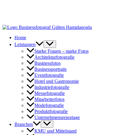
Zum
Inhalt
springen
Home
Leistungen
Starke Frauen – starke Fotos
Architekturfotografie
Businessfotos
Businessportraits
Eventfotografie
Hotel und Gastronomie
Industriefotografie
Messefotografie
Mitarbeiterfotos
Modefotografie
Produktfotografie
Unternehmensreportage
Branchen
KMU und Mittelstand