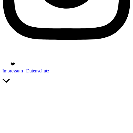
Copyright © 2026 Gülten Hamidanoglu Businessfotografie | Mit
viel
❤️
in Köln gemacht.
Impressum
|
Datenschutz
Nach
oben
scrollen