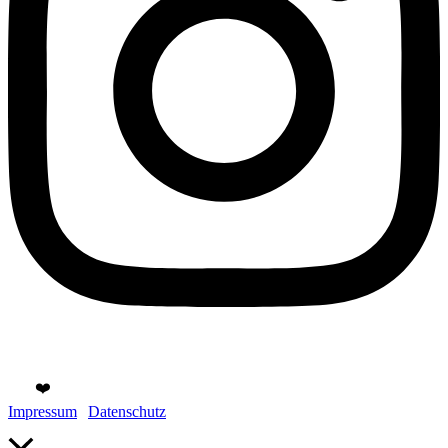
Copyright © 2026 Gülten Hamidanoglu Businessfotografie | Mit
viel
❤️
in Köln gemacht.
Impressum
|
Datenschutz
Nach