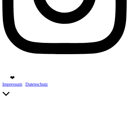
Copyright © 2026 Gülten Hamidanoglu Businessfotografie | Mit
viel
❤️
in Köln gemacht.
Impressum
|
Datenschutz
Nach
oben
scrollen