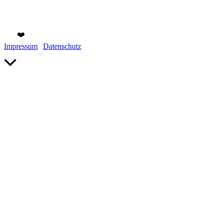
Copyright © 2026 Gülten Hamidanoglu Businessfotografie | Mit
viel
❤️
in Köln gemacht.
Impressum
|
Datenschutz
Nach
oben
scrollen